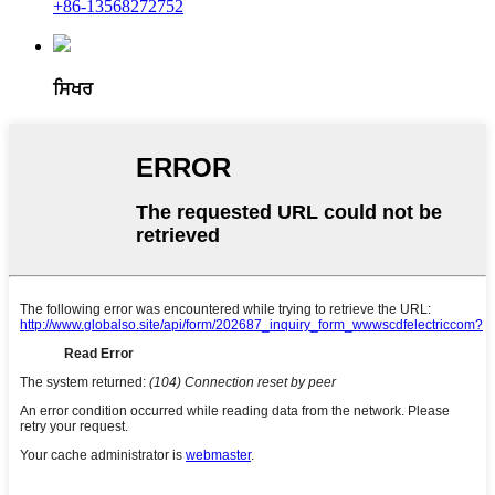
+86-13568272752
ਸਿਖਰ