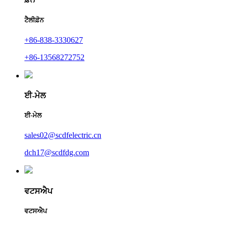
ਟੈਲੀਫ਼ੋਨ
+86-838-3330627
+86-13568272752
ਈ-ਮੇਲ
ਈ-ਮੇਲ
sales02@scdfelectric.cn
dch17@scdfdg.com
ਵਟਸਐਪ
ਵਟਸਐਪ