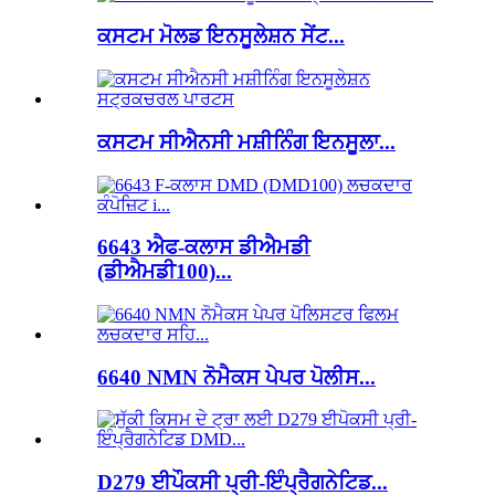
ਕਸਟਮ ਮੋਲਡ ਇਨਸੂਲੇਸ਼ਨ ਸੇਂਟ...
ਕਸਟਮ ਸੀਐਨਸੀ ਮਸ਼ੀਨਿੰਗ ਇਨਸੂਲਾ...
6643 ਐਫ-ਕਲਾਸ ਡੀਐਮਡੀ
(ਡੀਐਮਡੀ100)...
6640 NMN ਨੋਮੈਕਸ ਪੇਪਰ ਪੋਲੀਸ...
D279 ਈਪੌਕਸੀ ਪ੍ਰੀ-ਇੰਪ੍ਰੈਗਨੇਟਿਡ...