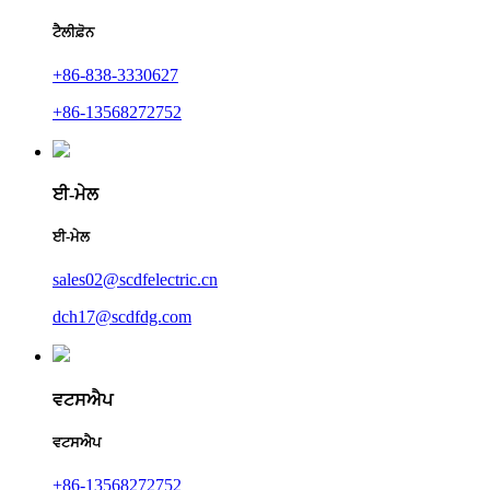
ਟੈਲੀਫ਼ੋਨ
+86-838-3330627
+86-13568272752
ਈ-ਮੇਲ
ਈ-ਮੇਲ
sales02@scdfelectric.cn
dch17@scdfdg.com
ਵਟਸਐਪ
ਵਟਸਐਪ
+86-13568272752