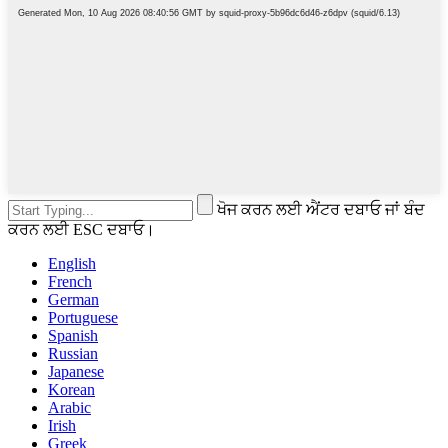
ਖੋਜ ਕਰਨ ਲਈ ਐਂਟਰ ਦਬਾਓ ਜਾਂ ਬੰਦ
ਕਰਨ ਲਈ ESC ਦਬਾਓ।
English
French
German
Portuguese
Spanish
Russian
Japanese
Korean
Arabic
Irish
Greek