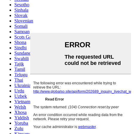
Sesotho
Sinhala
Slovak
Slovenian
Somali
Samoan
Scots Gaelic
Shona
Sindhi
Sundanese
Swahili
Tajik
Tamil
Telugu
Thai
Ukrainian
Urdu
Uzbek
Vietnamese
Welsh
Xhosa
Yiddish
Yoruba
Zulu
Kinyarwanda