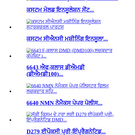
ਕਸਟਮ ਮੋਲਡ ਇਨਸੂਲੇਸ਼ਨ ਸੇਂਟ...
ਕਸਟਮ ਸੀਐਨਸੀ ਮਸ਼ੀਨਿੰਗ ਇਨਸੂਲਾ...
6643 ਐਫ-ਕਲਾਸ ਡੀਐਮਡੀ
(ਡੀਐਮਡੀ100)...
6640 NMN ਨੋਮੈਕਸ ਪੇਪਰ ਪੋਲੀਸ...
D279 ਈਪੌਕਸੀ ਪ੍ਰੀ-ਇੰਪ੍ਰੈਗਨੇਟਿਡ...