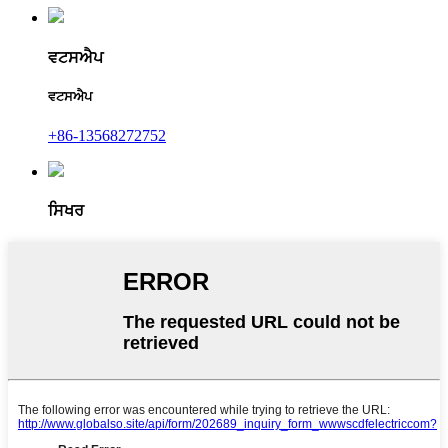
ਵਟਸਐਪ
ਵਟਸਐਪ
+86-13568272752
ਸਿਖਰ