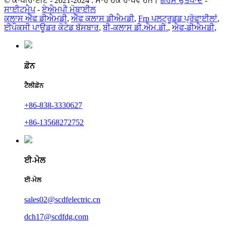
© ਕਾਪੀਰਾਈਟ - 2021-2024 : ਸਾਰੇ ਹੱਕ ਰਾਖਵੇਂ ਹਨ।
ਗਰਮ ਉਤਪਾਦ
-
ਸਾਈਟਮੈਪ
-
ਏਐਮਪੀ ਮੋਬਾਈਲ
ਕਲਾਸ ਐੱਫ ਡੀਐਮਡੀ
,
ਐੱਫ ਕਲਾਸ ਡੀਐਮਡੀ
,
Frp ਪਲਟ੍ਰੂਡਡ ਪ੍ਰੋਫਾਈਲਾਂ
,
ਈਪੌਕਸੀ ਪਾਊਡਰ ਕੋਟੇਡ ਬੱਸਬਾਰ
,
ਬੀ-ਕਲਾਸ ਡੀ.ਐਮ.ਡੀ.
,
ਐਫ-ਡੀਐਮਡੀ
,
ਫ਼ੋਨ
ਟੈਲੀਫ਼ੋਨ
+86-838-3330627
+86-13568272752
ਈ-ਮੇਲ
ਈ-ਮੇਲ
sales02@scdfelectric.cn
dch17@scdfdg.com