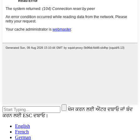
ਖੋਜ ਕਰਨ ਲਈ ਐਂਟਰ ਦਬਾਓ ਜਾਂ ਬੰਦ
ਕਰਨ ਲਈ ESC ਦਬਾਓ।
English
French
German